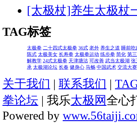
[太极杖]养生太极杖
TAG标签
太极拳
二十四式太极拳
36式
老外
养生之道
睡前吃
陈式
太极美女
长寿拳
太极拳运动
练步拳
简化
第三
解教学
24式太极拳
天津塘沽
可改善
武当太极湖
张
承
太极湖论坛
长春
健身心
马畅
中国武术
交流大赛
关于我们
|
联系我们
|
TA
拳论坛
| 我乐
太极网
全心
Powered by
www.56taiji.c